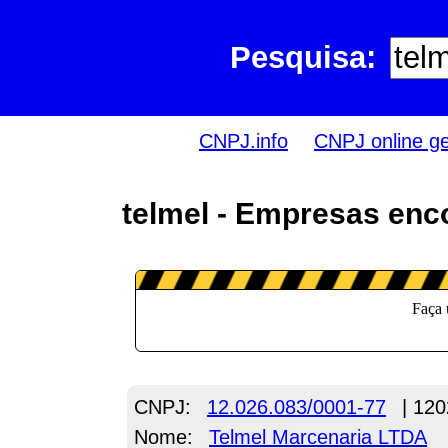
Pesquisa:
CNPJ.info
CNPJ online g
telmel - Empresas enc
CNPJ:
12.026.083/0001-77
| 120
Nome:
Telmel Marcenaria LTDA