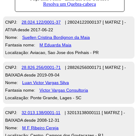
CNPJ:
28.024.122/0001-37
| 28024122000137 [ MATRIZ ] -
ATIVA desde 2017-06-22
Nome:
Suellen Cristina Bordignon da Maia
Fantasia nome:
M Eduarda Maia
Localização: Aviacao, Sao Jose dos Pinhais - PR
CNPJ:
28.826.256/0001-71
| 28826256000171 [ MATRIZ ] -
BAIXADA desde 2019-09-04
Nome:
Luan Victor Vargas Silva
Fantasia nome:
Victor Vargas Consultoria
Localização: Ponte Grande, Lages - SC
CNPJ:
32.013.138/0001-11
| 32013138000111 [ MATRIZ ] -
BAIXADA desde 2008-12-31
Nome:
M F Ribeiro Cereja
Localização: Centro, Campos dos Goytacazes - RJ