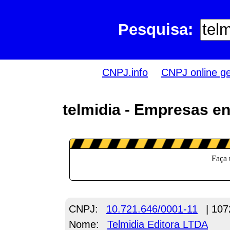
Pesquisa:
CNPJ.info
CNPJ online g
telmidia - Empresas e
CNPJ:
10.721.646/0001-11
| 107
Nome:
Telmidia Editora LTDA