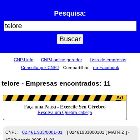
Pesquisa:
CNPJ.info
CNPJ online gerador
Lista de empresas
Consulta por CNPJ
Compartilhar
no Facebook
telore - Empresas encontrados: 11
CNPJ:
02.461.933/0001-01
| 02461933000101 [ MATRIZ ] -
ATIVA desde 2005-11-03