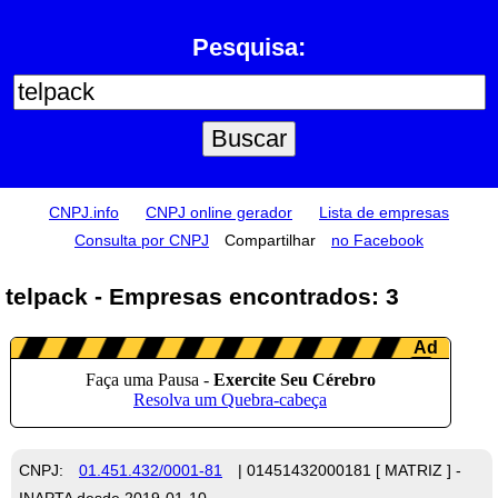
Pesquisa:
CNPJ.info
CNPJ online gerador
Lista de empresas
Consulta por CNPJ
Compartilhar
no Facebook
telpack - Empresas encontrados: 3
CNPJ:
01.451.432/0001-81
| 01451432000181 [ MATRIZ ] -
INAPTA desde 2019-01-10