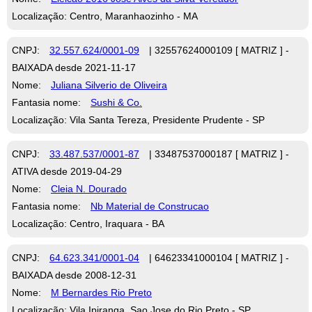
Localização: Centro, Maranhaozinho - MA
CNPJ:
32.557.624/0001-09
| 32557624000109 [ MATRIZ ] -
BAIXADA desde 2021-11-17
Nome:
Juliana Silverio de Oliveira
Fantasia nome:
Sushi & Co.
Localização: Vila Santa Tereza, Presidente Prudente - SP
CNPJ:
33.487.537/0001-87
| 33487537000187 [ MATRIZ ] -
ATIVA desde 2019-04-29
Nome:
Cleia N. Dourado
Fantasia nome:
Nb Material de Construcao
Localização: Centro, Iraquara - BA
CNPJ:
64.623.341/0001-04
| 64623341000104 [ MATRIZ ] -
BAIXADA desde 2008-12-31
Nome:
M Bernardes Rio Preto
Localização: Vila Ipiranga, Sao Jose do Rio Preto - SP