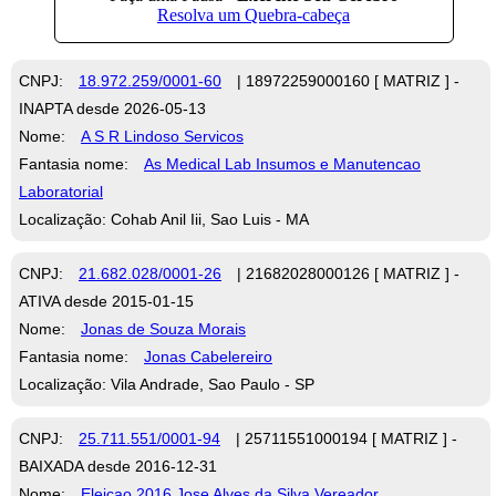
CNPJ:
18.972.259/0001-60
| 18972259000160 [ MATRIZ ] -
INAPTA desde 2026-05-13
Nome:
A S R Lindoso Servicos
Fantasia nome:
As Medical Lab Insumos e Manutencao
Laboratorial
Localização: Cohab Anil Iii, Sao Luis - MA
CNPJ:
21.682.028/0001-26
| 21682028000126 [ MATRIZ ] -
ATIVA desde 2015-01-15
Nome:
Jonas de Souza Morais
Fantasia nome:
Jonas Cabelereiro
Localização: Vila Andrade, Sao Paulo - SP
CNPJ:
25.711.551/0001-94
| 25711551000194 [ MATRIZ ] -
BAIXADA desde 2016-12-31
Nome:
Eleicao 2016 Jose Alves da Silva Vereador