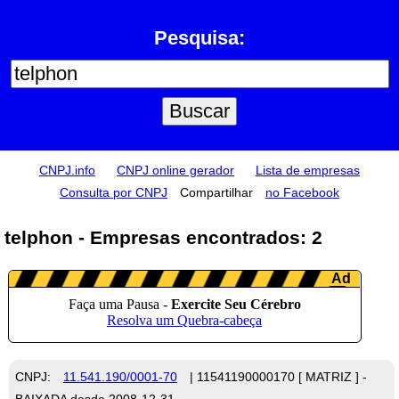
Pesquisa:
CNPJ.info
CNPJ online gerador
Lista de empresas
Consulta por CNPJ
Compartilhar
no Facebook
telphon - Empresas encontrados: 2
CNPJ:
11.541.190/0001-70
| 11541190000170 [ MATRIZ ] -
BAIXADA desde 2008-12-31