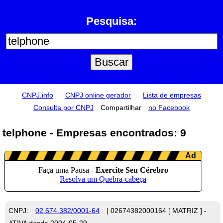
Pesquisa:
CNPJ.info
CNPJ online gerador
Lista de empresas
Consulta por CNPJ
Compartilhar
no Facebook
telphone - Empresas encontrados: 9
CNPJ:
02.674.382/0001-64
| 02674382000164 [ MATRIZ ] -
ATIVA desde 2004-05-29