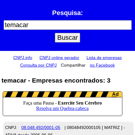
Pesquisa:
CNPJ.info
CNPJ online gerador
Lista de empresas
Consulta por CNPJ
Compartilhar
no Facebook
temacar - Empresas encontrados: 3
CNPJ:
08.048.492/0001-05
| 08048492000105 [ MATRIZ ] -
ATIVA desde 2006-06-06