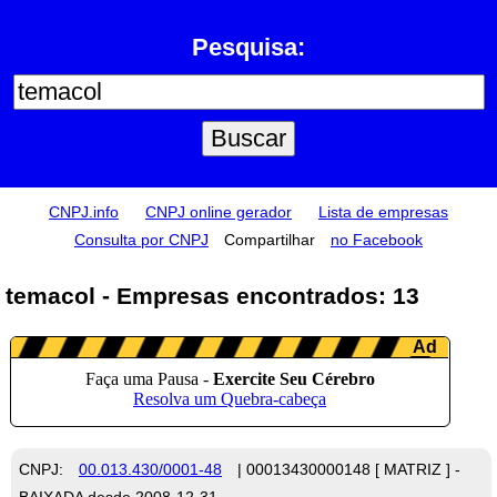
Pesquisa:
CNPJ.info
CNPJ online gerador
Lista de empresas
Consulta por CNPJ
Compartilhar
no Facebook
temacol - Empresas encontrados: 13
CNPJ:
00.013.430/0001-48
| 00013430000148 [ MATRIZ ] -
BAIXADA desde 2008-12-31