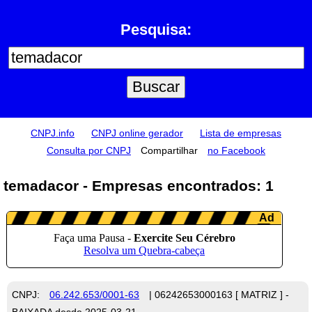
Pesquisa:
CNPJ.info
CNPJ online gerador
Lista de empresas
Consulta por CNPJ
Compartilhar
no Facebook
temadacor - Empresas encontrados: 1
CNPJ:
06.242.653/0001-63
| 06242653000163 [ MATRIZ ] -
BAIXADA desde 2025-03-21