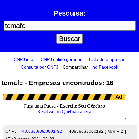
Pesquisa:
CNPJ.info
CNPJ online gerador
Lista de empresas
Consulta por CNPJ
Compartilhar
no Facebook
temafe - Empresas encontrados: 16
CNPJ:
43.636.635/0001-92
| 43636635000192 [ MATRIZ ] -
ATIVA desde 2021-09-23