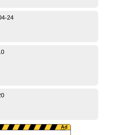
04-24
10
20