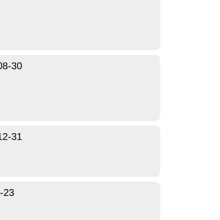
08-30
12-31
-23