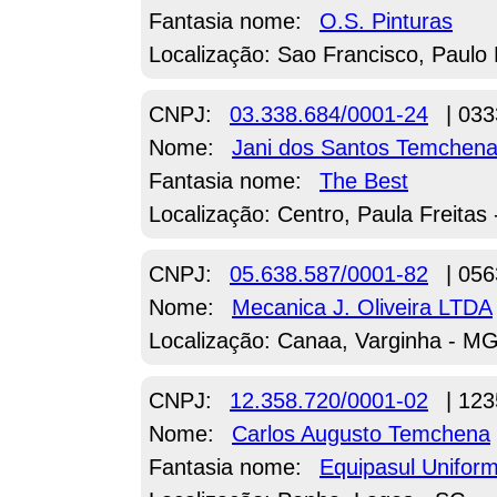
Fantasia nome:
O.S. Pinturas
Localização: Sao Francisco, Paulo 
CNPJ:
03.338.684/0001-24
| 033
Nome:
Jani dos Santos Temchen
Fantasia nome:
The Best
Localização: Centro, Paula Freitas
CNPJ:
05.638.587/0001-82
| 056
Nome:
Mecanica J. Oliveira LTDA
Localização: Canaa, Varginha - M
CNPJ:
12.358.720/0001-02
| 123
Nome:
Carlos Augusto Temchena
Fantasia nome:
Equipasul Unifor