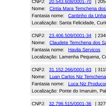
CNPJ:
20.543.608/0001-70
| 205
Nome:
Cintia Mara Temchena dos
Fantasia nome:
Cantinho da Unha
Localização: Santa Felicidade, Curi
CNPJ:
23.406.509/0001-34
| 234
Nome:
Claudete Temchena dos S
Fantasia nome:
Havila Servicos
Localização: Lamenha Pequena, Cu
CNPJ:
31.152.266/0001-83
| 311
Nome:
Luan Carlos Niz Temchena
Fantasia nome:
Luca Niz Produco
Localização: Ponte do Imaruim, Pa
CNPJ:
32.796.515/0001-36
| 327