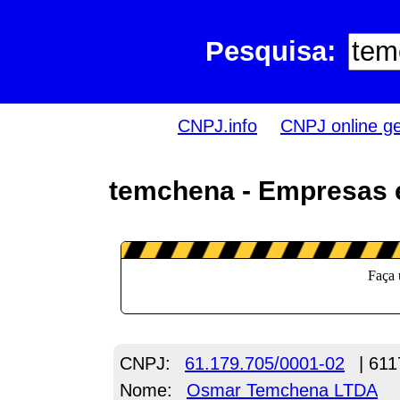
Pesquisa:
CNPJ.info
CNPJ online g
temchena - Empresas 
CNPJ:
61.179.705/0001-02
| 611
Nome:
Osmar Temchena LTDA