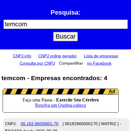
Pesquisa:
CNPJ.info
CNPJ online gerador
Lista de empresas
Consulta por CNPJ
Compartilhar
no Facebook
temcom - Empresas encontrados: 4
CNPJ:
06.182.860/0001-70
| 06182860000170 [ MATRIZ ] -
BAIXADA desde 2021-09-28