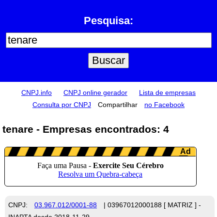
Pesquisa:
CNPJ.info
CNPJ online gerador
Lista de empresas
Consulta por CNPJ
Compartilhar
no Facebook
tenare - Empresas encontrados: 4
CNPJ:
03.967.012/0001-88
| 03967012000188 [ MATRIZ ] -
INAPTA desde 2018-11-29