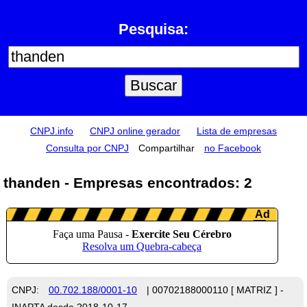
Pesquisa:
CNPJ.info
CNPJ online gerador
Lista de empresas
Consulta por CNPJ
Compartilhar
no Facebook
thanden - Empresas encontrados: 2
CNPJ:
00.702.188/0001-10
| 00702188000110 [ MATRIZ ] -
INAPTA desde 2018-10-17