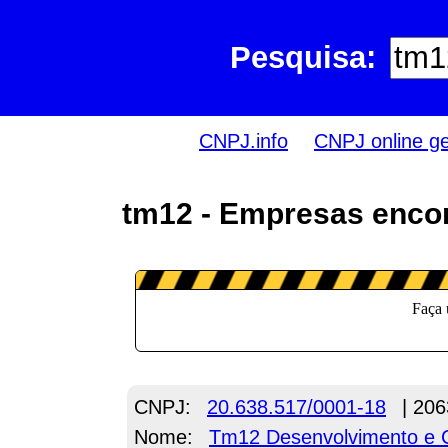
Pesquisa:
CNPJ.info
CNPJ online g
tm12 - Empresas encon
CNPJ:
20.638.517/0001-18
| 206
Nome:
Tm12 Desenvolvimento e C