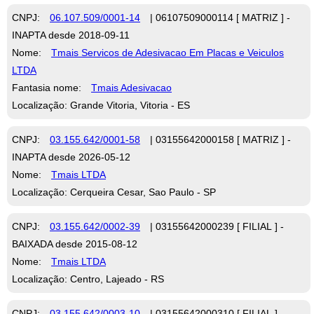
CNPJ:
06.107.509/0001-14
| 06107509000114 [ MATRIZ ] -
INAPTA desde 2018-09-11
Nome:
Tmais Servicos de Adesivacao Em Placas e Veiculos
LTDA
Fantasia nome:
Tmais Adesivacao
Localização: Grande Vitoria, Vitoria - ES
CNPJ:
03.155.642/0001-58
| 03155642000158 [ MATRIZ ] -
INAPTA desde 2026-05-12
Nome:
Tmais LTDA
Localização: Cerqueira Cesar, Sao Paulo - SP
CNPJ:
03.155.642/0002-39
| 03155642000239 [ FILIAL ] -
BAIXADA desde 2015-08-12
Nome:
Tmais LTDA
Localização: Centro, Lajeado - RS
CNPJ:
03.155.642/0003-10
| 03155642000310 [ FILIAL ] -