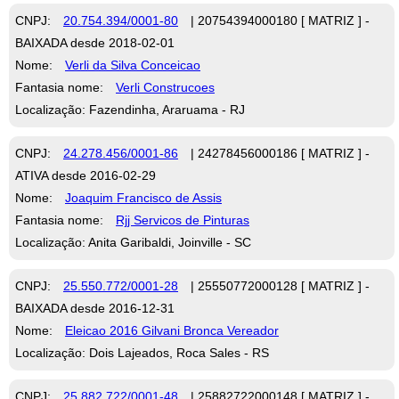
CNPJ:
20.754.394/0001-80
| 20754394000180 [ MATRIZ ] -
BAIXADA desde 2018-02-01
Nome:
Verli da Silva Conceicao
Fantasia nome:
Verli Construcoes
Localização: Fazendinha, Araruama - RJ
CNPJ:
24.278.456/0001-86
| 24278456000186 [ MATRIZ ] -
ATIVA desde 2016-02-29
Nome:
Joaquim Francisco de Assis
Fantasia nome:
Rjj Servicos de Pinturas
Localização: Anita Garibaldi, Joinville - SC
CNPJ:
25.550.772/0001-28
| 25550772000128 [ MATRIZ ] -
BAIXADA desde 2016-12-31
Nome:
Eleicao 2016 Gilvani Bronca Vereador
Localização: Dois Lajeados, Roca Sales - RS
CNPJ:
25.882.722/0001-48
| 25882722000148 [ MATRIZ ] -