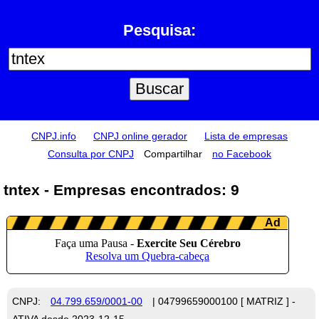
Pesquisa:
CNPJ.info
CNPJ online gerador
Lista de empresas
Consulta por CNPJ
Compartilhar
no Facebook
tntex - Empresas encontrados: 9
CNPJ:
04.799.659/0001-00
| 04799659000100 [ MATRIZ ] -
ATIVA desde 2023-12-15