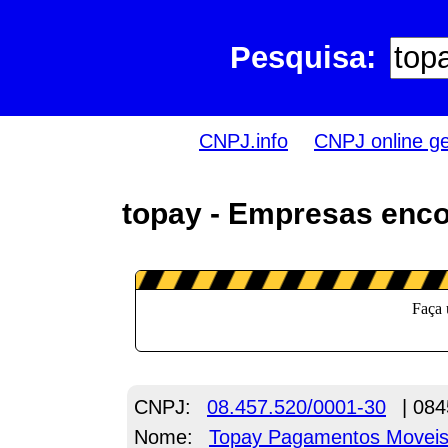
Pesquisa:
CNPJ.info
CNPJ online g
topay - Empresas enco
CNPJ:
08.457.520/0001-30
| 084
Nome:
Topay Pagamentos Moveis