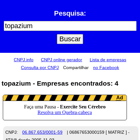
Pesquisa:
CNPJ.info
CNPJ online gerador
Lista de empresas
Consulta por CNPJ
Compartilhar
no Facebook
topazium - Empresas encontrados: 4
CNPJ:
06.867.653/0001-59
| 06867653000159 [ MATRIZ ] -
ATIVA desde 2005-11-03