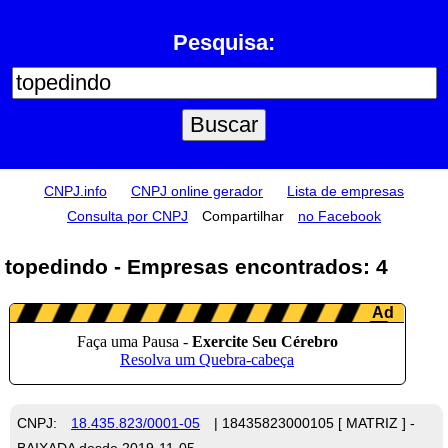
Pesquisa:
CNPJ.info
CNPJ online gerador
Lista de empresas
Consulta por CNPJ
Compartilhar
no Facebook
topedindo - Empresas encontrados: 4
CNPJ:
18.435.823/0001-05
| 18435823000105 [ MATRIZ ] -
BAIXADA desde 2019-11-05