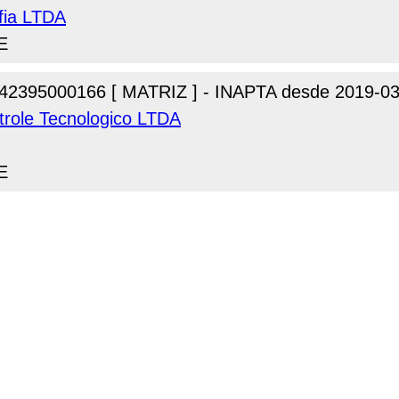
fia LTDA
E
42395000166 [ MATRIZ ] - INAPTA desde 2019-03
ntrole Tecnologico LTDA
E