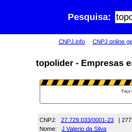
Pesquisa:
CNPJ.info
CNPJ online g
topolider - Empresas 
CNPJ:
27.729.033/0001-23
| 277
Nome:
J Valerio da Silva