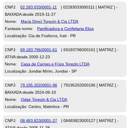
CNPJ:
02.283.033/0001-11
| 02283033000111 [ MATRIZ ] -
BAIXADA desde 2019-11-27
Nome:
Maria Dinici Torezin & Cia LTDA
Fantasia nome:
Panificadora e Confeitaria Eliza
Localização: Cia.de Fosforos, Irati - PR
CNPJ:
69.183.796/0001-61
| 69183796000161 [ MATRIZ ] -
ATIVA desde 2000-12-23
Nome:
Casa de Carnes e Frios Torezin LTDA
Localização: Jundiai Mirim, Jundiai - SP
CNPJ:
79.195.202/0001-96
| 79195202000196 [ MATRIZ ] -
BAIXADA desde 2024-06-10
Nome:
Odair Torezin & Cia LTDA
Localização: Centro, Matinhos - PR
CNPJ:
08.483.823/0001-27
| 08483823000127 [ MATRIZ ] -
ATIVA desde 2006-11-28