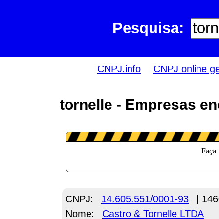
Pesquisa:
CNPJ.info
CNPJ online g
tornelle - Empresas en
CNPJ:
14.605.551/0001-93
| 146
Nome:
Castro & Tornelle LTDA