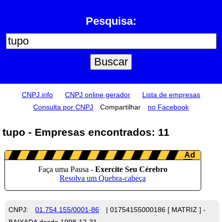
Pesquisa:
CNPJ.info
CNPJ online gerador
Lista de empresas
Consulta por CNPJ
Compartilhar
no Facebook
tupo - Empresas encontrados: 11
CNPJ:
01.754.155/0001-86
| 01754155000186 [ MATRIZ ] -
BAIXADA desde 1998-12-31