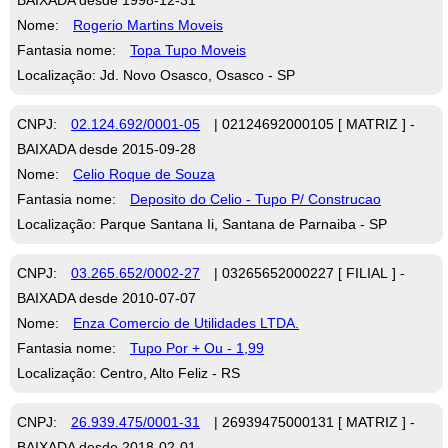
Nome:
Rogerio Martins Moveis
Fantasia nome:
Topa Tupo Moveis
Localização: Jd. Novo Osasco, Osasco - SP
CNPJ:
02.124.692/0001-05
| 02124692000105 [ MATRIZ ] -
BAIXADA desde 2015-09-28
Nome:
Celio Roque de Souza
Fantasia nome:
Deposito do Celio - Tupo P/ Construcao
Localização: Parque Santana Ii, Santana de Parnaiba - SP
CNPJ:
03.265.652/0002-27
| 03265652000227 [ FILIAL ] -
BAIXADA desde 2010-07-07
Nome:
Enza Comercio de Utilidades LTDA.
Fantasia nome:
Tupo Por + Ou - 1,99
Localização: Centro, Alto Feliz - RS
CNPJ:
26.939.475/0001-31
| 26939475000131 [ MATRIZ ] -
BAIXADA desde 2018-02-01