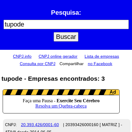
Pesquisa:
CNPJ.info
CNPJ online gerador
Lista de empresas
Consulta por CNPJ
Compartilhar
no Facebook
tupode - Empresas encontrados: 3
CNPJ:
20.393.426/0001-60
| 20393426000160 [ MATRIZ ] -
ATIVA desde 2014-06-05