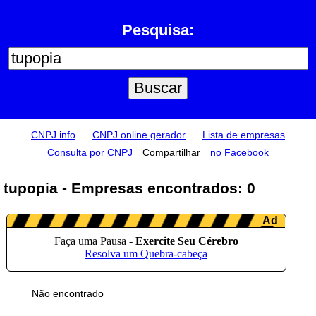
Pesquisa:
CNPJ.info
CNPJ online gerador
Lista de empresas
Consulta por CNPJ
Compartilhar
no Facebook
tupopia - Empresas encontrados: 0
Não encontrado