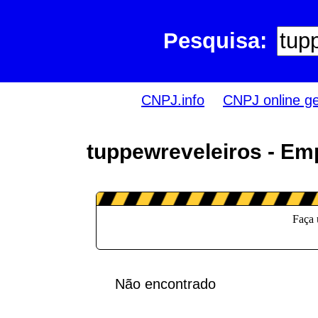
Pesquisa:
CNPJ.info
CNPJ online g
tuppewreveleiros - Em
Não encontrado