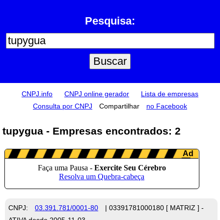
Pesquisa:
CNPJ.info
CNPJ online gerador
Lista de empresas
Consulta por CNPJ
Compartilhar
no Facebook
tupygua - Empresas encontrados: 2
CNPJ:
03.391.781/0001-80
| 03391781000180 [ MATRIZ ] -
ATIVA desde 2005-11-03