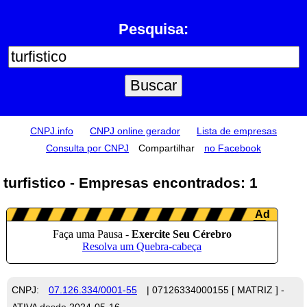
Pesquisa:
CNPJ.info
CNPJ online gerador
Lista de empresas
Consulta por CNPJ
Compartilhar
no Facebook
turfistico - Empresas encontrados: 1
CNPJ:
07.126.334/0001-55
| 07126334000155 [ MATRIZ ] -
ATIVA desde 2024-05-16