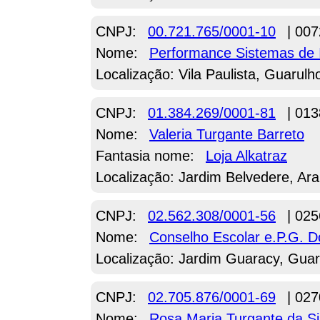
CNPJ:
00.721.765/0001-10
| 007
Nome:
Performance Sistemas de
Localização: Vila Paulista, Guarulh
CNPJ:
01.384.269/0001-81
| 013
Nome:
Valeria Turgante Barreto
Fantasia nome:
Loja Alkatraz
Localização: Jardim Belvedere, Ara
CNPJ:
02.562.308/0001-56
| 025
Nome:
Conselho Escolar e.P.G. D
Localização: Jardim Guaracy, Guar
CNPJ:
02.705.876/0001-69
| 027
Nome:
Rosa Maria Turgante da Si