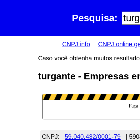
Pesquisa:
CNPJ.info
CNPJ online g
Caso você obtenha muitos resultados,
turgante - Empresas e
CNPJ:
59.040.432/0001-79
| 590