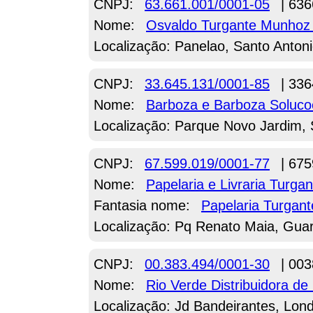
CNPJ:
63.661.001/0001-05
| 636
Nome:
Osvaldo Turgante Munhoz
Localização: Panelao, Santo Anton
CNPJ:
33.645.131/0001-85
| 336
Nome:
Barboza e Barboza Soluco
Localização: Parque Novo Jardim, 
CNPJ:
67.599.019/0001-77
| 675
Nome:
Papelaria e Livraria Turga
Fantasia nome:
Papelaria Turgant
Localização: Pq Renato Maia, Guar
CNPJ:
00.383.494/0001-30
| 003
Nome:
Rio Verde Distribuidora d
Localização: Jd Bandeirantes, Lond