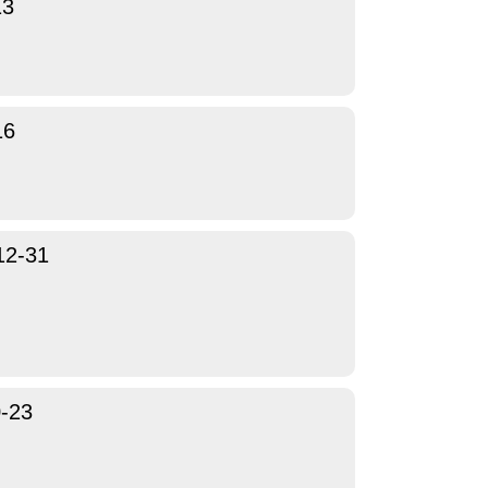
13
16
12-31
-23