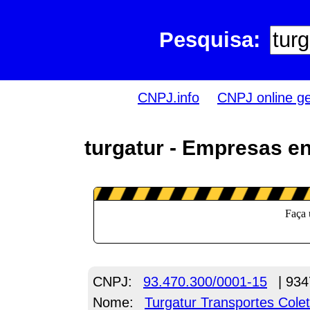
Pesquisa:
CNPJ.info
CNPJ online g
turgatur - Empresas e
CNPJ:
93.470.300/0001-15
| 934
Nome:
Turgatur Transportes Cole