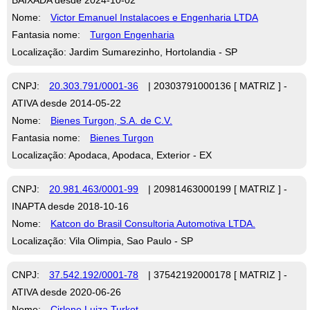
Nome:
Victor Emanuel Instalacoes e Engenharia LTDA
Fantasia nome:
Turgon Engenharia
Localização: Jardim Sumarezinho, Hortolandia - SP
CNPJ:
20.303.791/0001-36
| 20303791000136 [ MATRIZ ] -
ATIVA desde 2014-05-22
Nome:
Bienes Turgon, S.A. de C.V.
Fantasia nome:
Bienes Turgon
Localização: Apodaca, Apodaca, Exterior - EX
CNPJ:
20.981.463/0001-99
| 20981463000199 [ MATRIZ ] -
INAPTA desde 2018-10-16
Nome:
Katcon do Brasil Consultoria Automotiva LTDA.
Localização: Vila Olimpia, Sao Paulo - SP
CNPJ:
37.542.192/0001-78
| 37542192000178 [ MATRIZ ] -
ATIVA desde 2020-06-26
Nome:
Cirlene Luiza Turkot