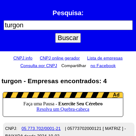
Pesquisa:
CNPJ.info
CNPJ online gerador
Lista de empresas
Consulta por CNPJ
Compartilhar
no Facebook
turgon - Empresas encontrados: 4
CNPJ:
05.773.702/0001-21
| 05773702000121 [ MATRIZ ] -
BAIXADA desde 2024-10-02