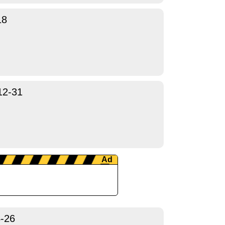
18
12-31
-26