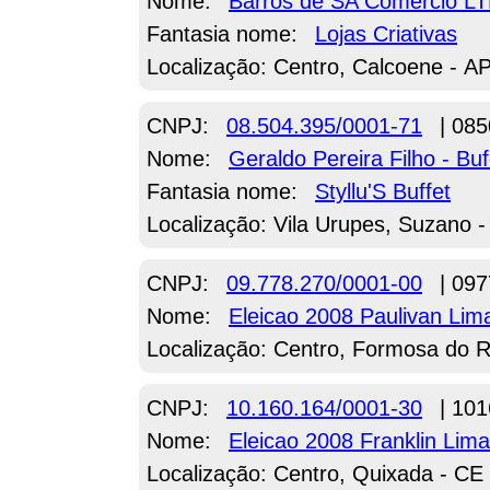
Nome:
Barros de SA Comercio L
Fantasia nome:
Lojas Criativas
Localização: Centro, Calcoene - A
CNPJ:
08.504.395/0001-71
| 085
Nome:
Geraldo Pereira Filho - Buf
Fantasia nome:
Styllu'S Buffet
Localização: Vila Urupes, Suzano 
CNPJ:
09.778.270/0001-00
| 097
Nome:
Eleicao 2008 Paulivan Lim
Localização: Centro, Formosa do R
CNPJ:
10.160.164/0001-30
| 101
Nome:
Eleicao 2008 Franklin Lim
Localização: Centro, Quixada - CE