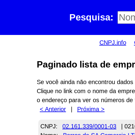
Pesquisa:
CNPJ.info
Paginado lista de empr
Se você ainda não encontrou dados n
Clique no link com o nome da empres
o endereço para ver os números de 
< Anterior
|
Próxima >
CNPJ:
02.161.339/0001-03
| 021