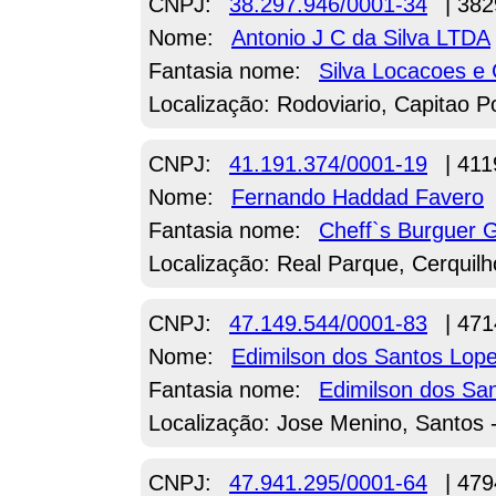
CNPJ:
38.297.946/0001-34
| 382
Nome:
Antonio J C da Silva LTDA
Fantasia nome:
Silva Locacoes e
Localização: Rodoviario, Capitao P
CNPJ:
41.191.374/0001-19
| 411
Nome:
Fernando Haddad Favero
Fantasia nome:
Cheff`s Burguer 
Localização: Real Parque, Cerquilh
CNPJ:
47.149.544/0001-83
| 471
Nome:
Edimilson dos Santos Lop
Fantasia nome:
Edimilson dos Sa
Localização: Jose Menino, Santos 
CNPJ:
47.941.295/0001-64
| 479