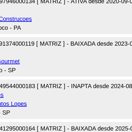
97946000134 [ MATRIZ ] - ATIVA desde 2020-09-
 Construcoes
oco - PA
91374000119 [ MATRIZ ] - BAIXADA desde 2023-
Gourmet
o - SP
49544000183 [ MATRIZ ] - INAPTA desde 2024-08
es
ntos Lopes
- SP
41295000164 [ MATRIZ ] - BAIXADA desde 2025-