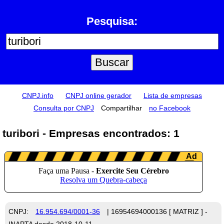
Pesquisa:
CNPJ.info
CNPJ online gerador
Lista de empresas
Consulta por CNPJ
Compartilhar
no Facebook
turibori - Empresas encontrados: 1
CNPJ:
16.954.694/0001-36
| 16954694000136 [ MATRIZ ] -
INAPTA desde 2018-10-11