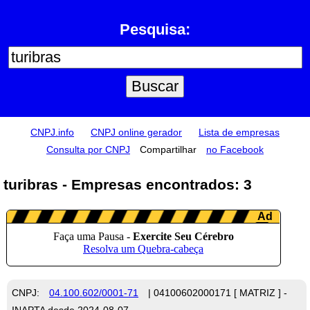
Pesquisa:
CNPJ.info
CNPJ online gerador
Lista de empresas
Consulta por CNPJ
Compartilhar
no Facebook
turibras - Empresas encontrados: 3
CNPJ:
04.100.602/0001-71
| 04100602000171 [ MATRIZ ] -
INAPTA desde 2024-08-07