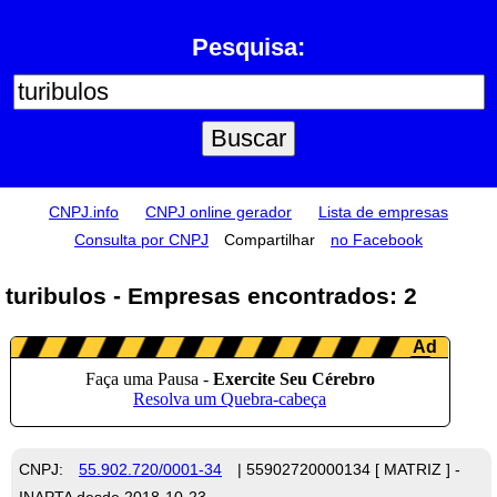
Pesquisa:
CNPJ.info
CNPJ online gerador
Lista de empresas
Consulta por CNPJ
Compartilhar
no Facebook
turibulos - Empresas encontrados: 2
CNPJ:
55.902.720/0001-34
| 55902720000134 [ MATRIZ ] -
INAPTA desde 2018-10-23