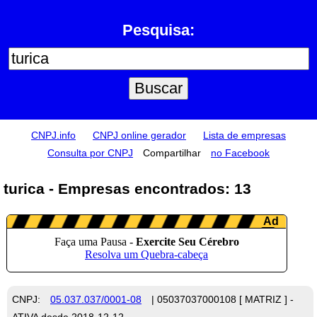
Pesquisa:
CNPJ.info
CNPJ online gerador
Lista de empresas
Consulta por CNPJ
Compartilhar
no Facebook
turica - Empresas encontrados: 13
CNPJ:
05.037.037/0001-08
| 05037037000108 [ MATRIZ ] -
ATIVA desde 2018-12-12