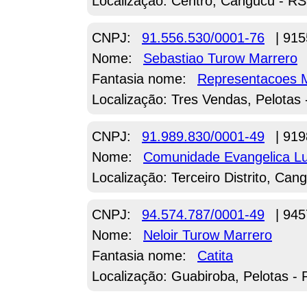
Localização: Centro, Cangucu - RS
CNPJ:
91.556.530/0001-76
| 915
Nome:
Sebastiao Turow Marrero
Fantasia nome:
Representacoes 
Localização: Tres Vendas, Pelotas
CNPJ:
91.989.830/0001-49
| 919
Nome:
Comunidade Evangelica Lu
Localização: Terceiro Distrito, Can
CNPJ:
94.574.787/0001-49
| 945
Nome:
Neloir Turow Marrero
Fantasia nome:
Catita
Localização: Guabiroba, Pelotas -