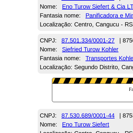
Nome:
Eno Turow Siefert & Cia 
Fantasia nome:
Panificadora e Mi
Localização: Centro, Cangucu - RS
CNPJ:
87.501.334/0001-27
| 875
Nome:
Siefried Turow Kohler
Fantasia nome:
Transportes Kohle
Localização: Segundo Distrito, Ca
CNPJ:
87.530.689/0001-44
| 875
Nome:
Eno Turow Siefert