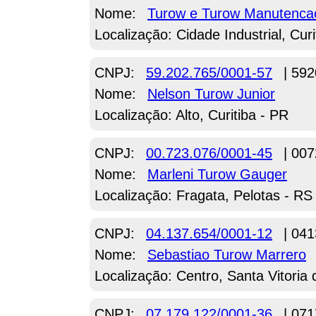
Nome:
Turow e Turow Manutencao 
Localização: Cidade Industrial, Curi
CNPJ:
59.202.765/0001-57
| 592
Nome:
Nelson Turow Junior
Localização: Alto, Curitiba - PR
CNPJ:
00.723.076/0001-45
| 007
Nome:
Marleni Turow Gauger
Localização: Fragata, Pelotas - RS
CNPJ:
04.137.654/0001-12
| 041
Nome:
Sebastiao Turow Marrero
Localização: Centro, Santa Vitoria
CNPJ:
07.179.122/0001-36
| 071