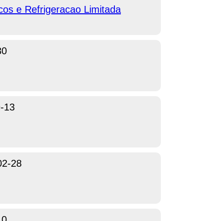
cos e Refrigeracao Limitada
30
-13
02-28
10