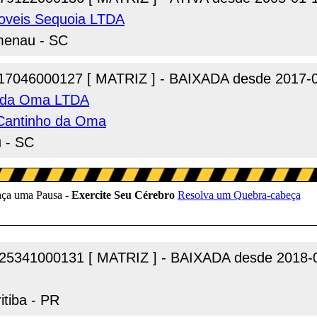
Moveis Sequoia LTDA
umenau - SC
17046000127 [ MATRIZ ] - BAIXADA desde 2017-
o da Oma LTDA
Cantinho da Oma
u - SC
25341000131 [ MATRIZ ] - BAIXADA desde 2018-
tiba - PR