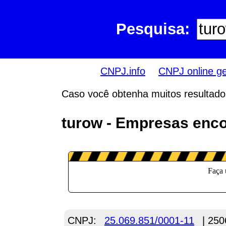
Pesquisa:
CNPJ.info
CNPJ online g
Caso você obtenha muitos resultados,
turow - Empresas enco
CNPJ:
25.069.851/0001-11
| 250