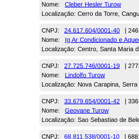
Nome:
Cleber Hesler Turow
Localização: Cerro da Torre, Cang
CNPJ:
24.617.604/0001-40
| 246
Nome:
Ig Ar Condicionado e Aqu
Localização: Centro, Santa Maria d
CNPJ:
27.725.746/0001-19
| 277
Nome:
Lindolfo Turow
Localização: Nova Carapina, Serra
CNPJ:
33.679.654/0001-42
| 336
Nome:
Geovane Turow
Localização: Sao Sebastiao de Bel
CNPJ:
68.811.538/0001-10
| 688