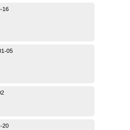
-16
01-05
02
-20