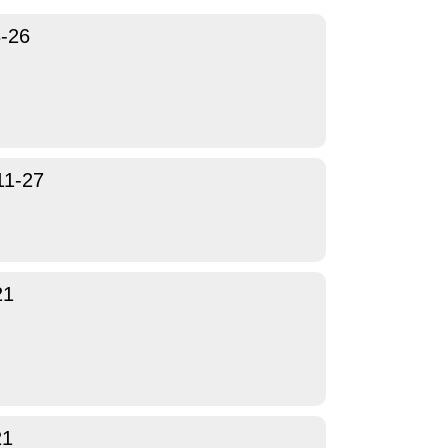
-26
11-27
21
21