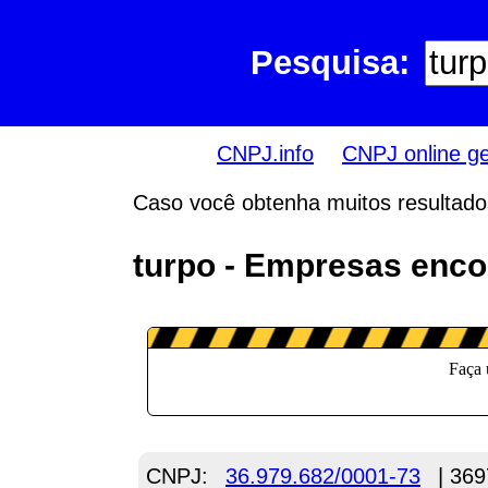
Pesquisa:
CNPJ.info
CNPJ online g
Caso você obtenha muitos resultados,
turpo - Empresas enco
CNPJ:
36.979.682/0001-73
| 369