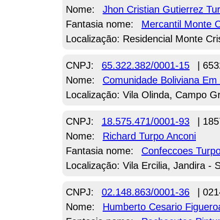
Nome:
Jhon Cristian Gutierrez Tu
Fantasia nome:
Mercantil Monte C
Localização: Residencial Monte Cri
CNPJ:
65.322.382/0001-15
| 653
Nome:
Comunidade Boliviana Em 
Localização: Vila Olinda, Campo G
CNPJ:
18.575.471/0001-93
| 185
Nome:
Richard Turpo Anconi
Fantasia nome:
Confeccoes Turp
Localização: Vila Ercilia, Jandira - 
CNPJ:
02.148.863/0001-36
| 021
Nome:
Humberto Cesario Figuero