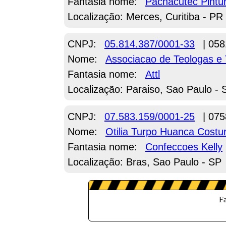
Fantasia nome:
Pachacutec Pintu
Localização: Merces, Curitiba - PR
CNPJ:
05.814.387/0001-33
| 058
Nome:
Associacao de Teologas e T
Fantasia nome:
Attl
Localização: Paraiso, Sao Paulo - 
CNPJ:
07.583.159/0001-25
| 075
Nome:
Otilia Turpo Huanca Costu
Fantasia nome:
Confeccoes Kelly
Localização: Bras, Sao Paulo - SP