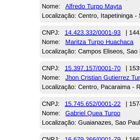
Nome:
Alfredo Turpo Mayta
Localização: Centro, Itapetininga -
CNPJ:
14.423.332/0001-93
| 144
Nome:
Maritza Turpo Huachaca
Localização: Campos Eliseos, Sao 
CNPJ:
15.397.157/0001-70
| 153
Nome:
Jhon Cristian Gutierrez Tu
Localização: Centro, Pacaraima - 
CNPJ:
15.745.652/0001-22
| 157
Nome:
Gabriel Quea Turpo
Localização: Guaianazes, Sao Paul
CNPJ:
16.679.366/0001-79
| 166