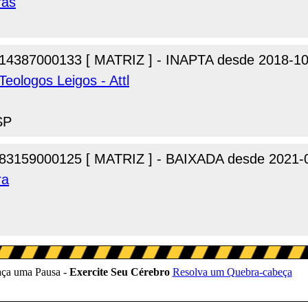
ras
14387000133 [ MATRIZ ] - INAPTA desde 2018-10
eologos Leigos - Attl
SP
83159000125 [ MATRIZ ] - BAIXADA desde 2021-
ra