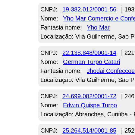
CNPJ:
19.382.012/0001-56
| 193
Nome:
Yho Mar Comercio e Conf
Fantasia nome:
Yho Mar
Localização: Vila Guilherme, Sao P
CNPJ:
22.138.848/0001-14
| 221
Nome:
German Turpo Catari
Fantasia nome:
Jhodai Confeccoe
Localização: Vila Guilherme, Sao P
CNPJ:
24.699.082/0001-72
| 246
Nome:
Edwin Quispe Turpo
Localização: Abranches, Curitiba -
CNPJ:
25.264.514/0001-85
| 252