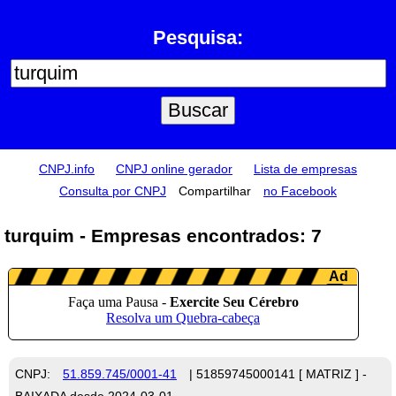
Pesquisa:
CNPJ.info
CNPJ online gerador
Lista de empresas
Consulta por CNPJ
Compartilhar
no Facebook
turquim - Empresas encontrados: 7
CNPJ:
51.859.745/0001-41
| 51859745000141 [ MATRIZ ] -
BAIXADA desde 2024-03-01