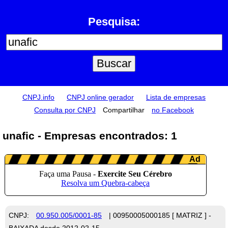
Pesquisa:
CNPJ.info
CNPJ online gerador
Lista de empresas
Consulta por CNPJ
Compartilhar
no Facebook
unafic - Empresas encontrados: 1
CNPJ:
00.950.005/0001-85
| 00950005000185 [ MATRIZ ] -
BAIXADA desde 2012-02-15