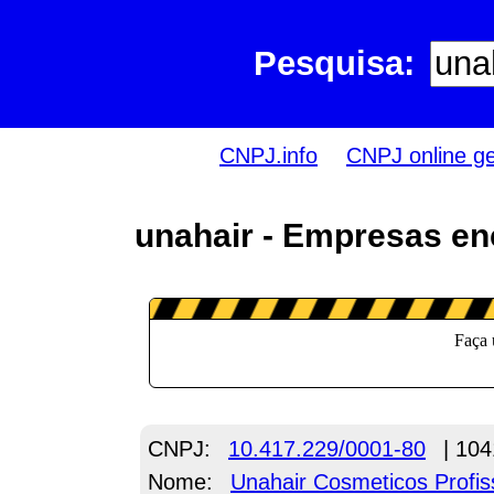
Pesquisa:
CNPJ.info
CNPJ online g
unahair - Empresas en
CNPJ:
10.417.229/0001-80
| 104
Nome:
Unahair Cosmeticos Profis