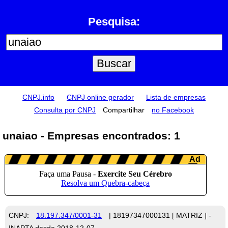
Pesquisa:
CNPJ.info
CNPJ online gerador
Lista de empresas
Consulta por CNPJ
Compartilhar
no Facebook
unaiao - Empresas encontrados: 1
CNPJ:
18.197.347/0001-31
| 18197347000131 [ MATRIZ ] -
INAPTA desde 2018-12-07