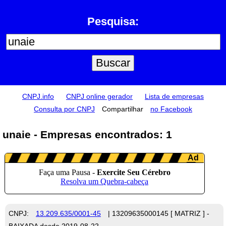
Pesquisa:
CNPJ.info
CNPJ online gerador
Lista de empresas
Consulta por CNPJ
Compartilhar
no Facebook
unaie - Empresas encontrados: 1
CNPJ:
13.209.635/0001-45
| 13209635000145 [ MATRIZ ] -
BAIXADA desde 2019-08-22