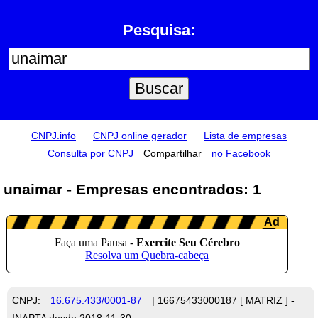
Pesquisa:
CNPJ.info
CNPJ online gerador
Lista de empresas
Consulta por CNPJ
Compartilhar
no Facebook
unaimar - Empresas encontrados: 1
CNPJ:
16.675.433/0001-87
| 16675433000187 [ MATRIZ ] -
INAPTA desde 2018-11-30