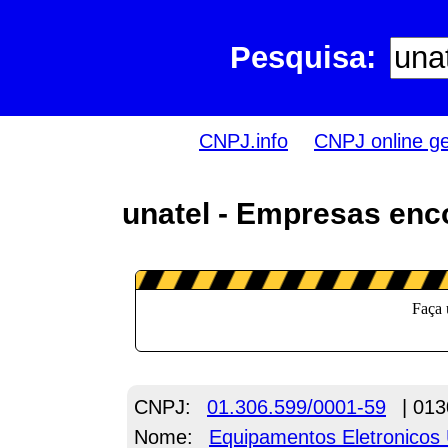
Pesquisa:
CNPJ.info
CNPJ online g
unatel - Empresas enc
CNPJ:
01.306.599/0001-59
| 013
Nome:
Equipamentos Eletronicos