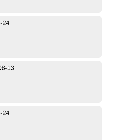
-24
08-13
-24