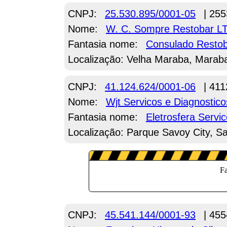
CNPJ:
25.530.895/0001-05
| 255
Nome:
W. C. Sompre Restobar L
Fantasia nome:
Consulado Resto
Localização: Velha Maraba, Marab
CNPJ:
41.124.624/0001-06
| 411
Nome:
Wjt Servicos e Diagnostic
Fantasia nome:
Eletrosfera Servi
Localização: Parque Savoy City, S
CNPJ:
45.541.144/0001-93
| 455