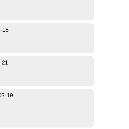
-18
-21
03-19