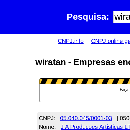
Pesquisa:
CNPJ.info
CNPJ online g
wiratan - Empresas en
CNPJ:
05.040.045/0001-03
| 050
Nome:
J A Producoes Artisticas 