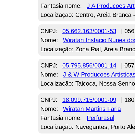
Fantasia nome:
J A Producoes Art
Localização: Centro, Areia Branca 
CNPJ:
05.662.163/0001-53
| 056
Nome:
Wiratan Instacio Nunes do
Localização: Zona Rial, Areia Bran
CNPJ:
05.795.856/0001-14
| 057
Nome:
J & W Producoes Artistica
Localização: Taicoca, Nossa Senho
CNPJ:
18.099.715/0001-09
| 180
Nome:
Wiratan Martins Faria
Fantasia nome:
Perfurasul
Localização: Navegantes, Porto Al